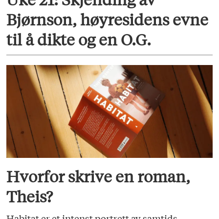
Bjørnson, høyresidens evne
til å dikte og en O.G.
Hvorfor skrive en roman,
Theis?
Habitat er et intenst portrett av samtids­