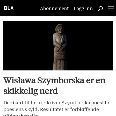
Abonnement
Logg inn
Blabla
-
Forsiden
Wisława Szymborska er en
skikkelig nerd
Dedikert til form, skriver Szymborska poesi for
poesiens skyld. Resultatet er forbløffende
ulidenskapelig.