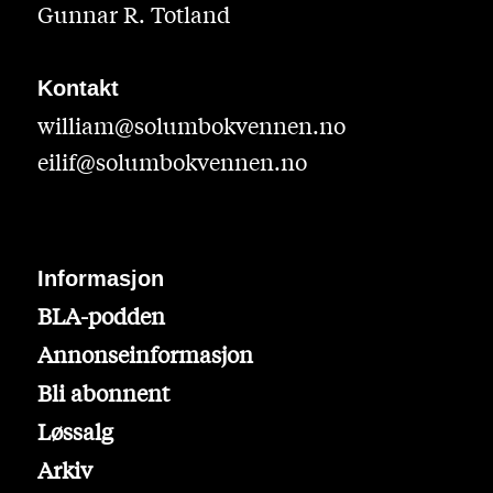
Gunnar R. Totland
Kontakt
william@solumbokvennen.no
eilif@solumbokvennen.no
Informasjon
BLA-podden
Annonseinformasjon
Bli abonnent
Løssalg
Arkiv