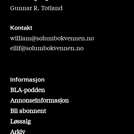
Gunnar R. Totland
Kontakt
william@solumbokvennen.no
eilif@solumbokvennen.no
Informasjon
BLA-podden
Annonseinformasjon
Bli abonnent
Løssalg
Arkiv