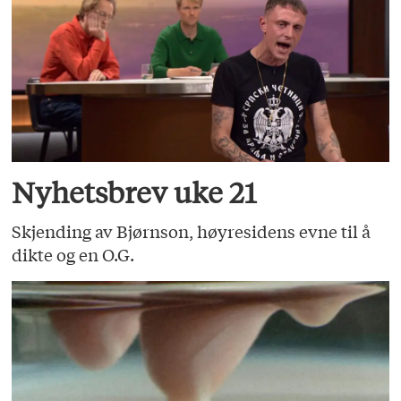
Nyhetsbrev uke 21
Skjending av Bjørnson, høyresidens evne til å
dikte og en O.G.