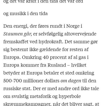
og det var kraft i den tida det var ord
og musikk i den tida
Den energi, der føres rundt i Norge i
Staumen g
år,
er selvfølgelig altovervejende
fremskaffet ved hydrokraft. Det samme gør
sig bestemt ikke gældende for resten af
Europa. Omkring 40 procent af al gas i
Europa kommer fra Rusland – hvilket
betyder at Europa betaler et sted omkring
500-700 millioner dollars
om dagen
til den
russiske stat. Der er med andre ord ikke tale
om svulstig metaforik og hyperbole
skræmmekampagner, når det bliver sagt, at