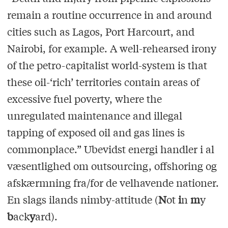
remain a routine occurrence in and around
cities such as Lagos, Port Harcourt, and
Nairobi, for example. A well-rehearsed irony
of the petro-capitalist world-system is that
these oil-‘rich’ territories contain areas of
excessive fuel poverty, where the
unregulated maintenance and illegal
tapping of exposed oil and gas lines is
commonplace.” Ubevidst energi handler i al
væsentlighed om outsourcing, offshoring og
afskærmning fra/for de velhavende nationer.
En slags ilands nimby-attitude (
N
ot
i
n
m
y
b
ack
y
ard).