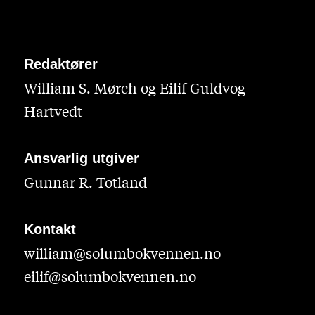
Redaktører
William S. Mørch og Eilif Guldvog
Hartvedt
Ansvarlig utgiver
Gunnar R. Totland
Kontakt
william@solumbokvennen.no
eilif@solumbokvennen.no