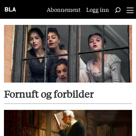
Abonnement
Logg inn
Tag:
thea
sundstedt
baugstø
Fornuft og forbilder