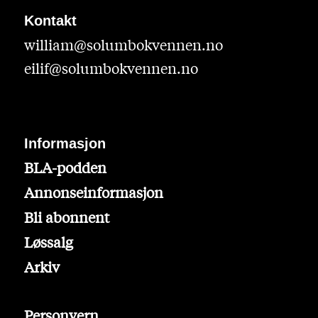
Kontakt
william@solumbokvennen.no
eilif@solumbokvennen.no
Informasjon
BLA-podden
Annonseinformasjon
Bli abonnent
Løssalg
Arkiv
Personvern