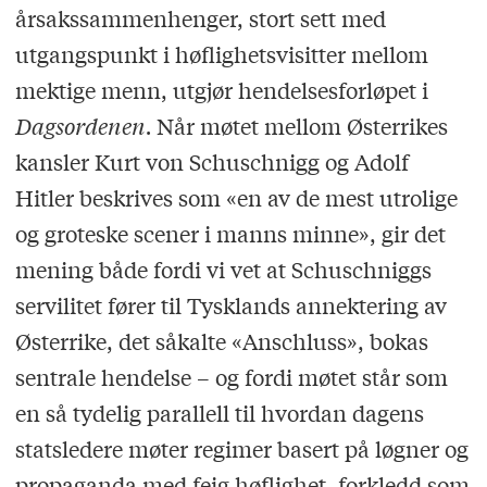
årsakssammenhenger, stort sett med
utgangspunkt i høflighetsvisitter mellom
mektige menn, utgjør hendelsesforløpet i
Dagsordenen.
Når møtet mellom Østerrikes
kansler Kurt von Schuschnigg og Adolf
Hitler beskrives som «en av de mest utrolige
og groteske scener i manns minne», gir det
mening både fordi vi vet at Schuschniggs
servilitet fører til Tysklands annektering av
Østerrike, det såkalte «Anschluss», bokas
sentrale hendelse – og fordi møtet står som
en så tydelig parallell til hvordan dagens
statsledere møter regimer basert på løgner og
propaganda med feig høflighet, forkledd som