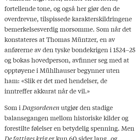
fortellende tone, og også her gjør den de
overdrevne, tilspissede karakterskildringene
bemerkelsesverdig morsomme. Som når det
konstateres at Thomas Müntzer, en av
anførerne av den tyske bondekrigen i 1524–25
og bokas hovedperson, avfinner seg med at
opptøyene i Mühlhauser begynner uten
ham: «Slik er det med hendelser, de
inntreffer akkurat når de vil.»
Som i
Dagsordenen
utgjør den stadige
balansegangen mellom historiske kilder og
forestilte følelser en betydelig spenning. Men
De fattiges krig
er kun 60 sider lang, og