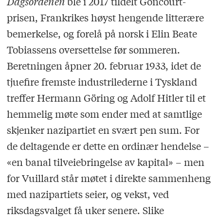
Dagsordenen
ble i 2017 tildelt Goncourt-
prisen, Frankrikes høyst hengende litterære
bemerkelse, og forelå på norsk i Elin Beate
Tobiassens oversettelse før sommeren.
Beretningen åpner 20. februar 1933, idet de
tjuefire fremste industrilederne i Tyskland
treffer Hermann Göring og Adolf Hitler til et
hemmelig møte som ender med at samtlige
skjenker nazipartiet en svært pen sum. For
de deltagende er dette en ordinær hendelse –
«en banal tilveiebringelse av kapital» – men
for Vuillard står møtet i direkte sammenheng
med nazipartiets seier, og vekst, ved
riksdagsvalget få uker senere. Slike