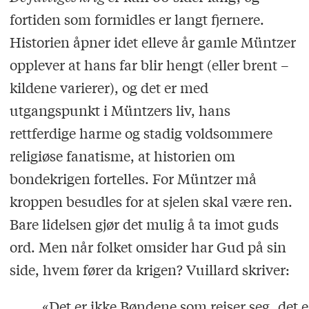
fortiden som formidles er langt fjernere.
Historien åpner idet elleve år gamle Müntzer
opplever at hans far blir hengt (eller brent –
kildene varierer), og det er med
utgangspunkt i Müntzers liv, hans
rettferdige harme og stadig voldsommere
religiøse fanatisme, at historien om
bondekrigen fortelles. For Müntzer må
kroppen besudles for at sjelen skal være ren.
Bare lidelsen gjør det mulig å ta imot guds
ord. Men når folket omsider har Gud på sin
side, hvem fører da krigen? Vuillard skriver:
«Det er ikke Bøndene som reiser seg, det e