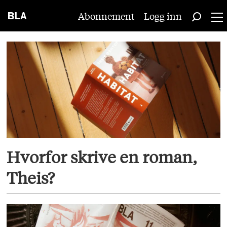
Abonnement
Logg inn
Tag:
gyldendal
Hvorfor skrive en roman,
Theis?