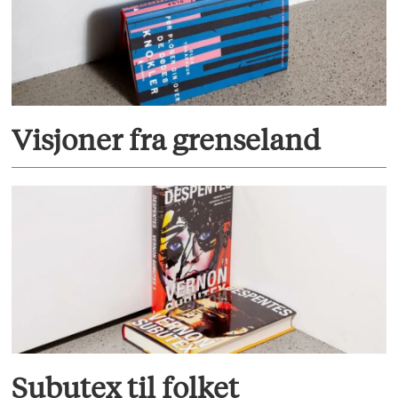
Visjoner fra grenseland
Subutex til folket