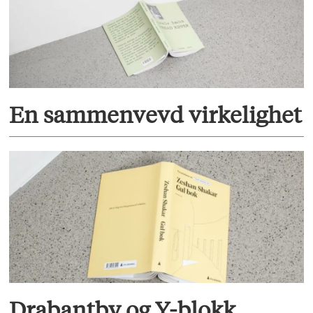
En sammenvevd virkelighet
Drabantby og Y-blokk