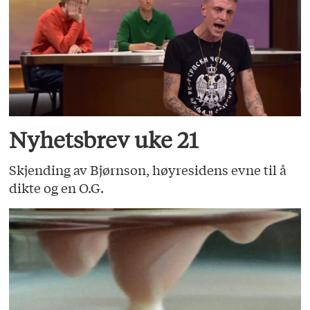
Nyhetsbrev uke 21
Skjending av Bjørnson, høyresidens evne til å
dikte og en O.G.