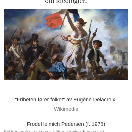
om ideologier.
"Friheten fører folket" av Eugène Delacroix
Wikimedia
Frode
Helmich Pedersen (f. 1978)
Kritiker, professor i nordisk litteraturvitenskap og fast