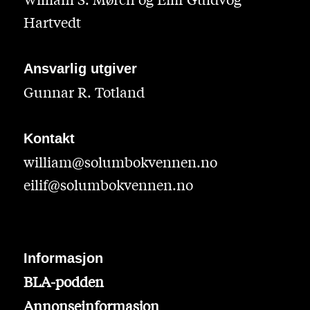
Hartvedt
Ansvarlig utgiver
Gunnar R. Totland
Kontakt
william@solumbokvennen.no
eilif@solumbokvennen.no
Informasjon
BLA-podden
Annonseinformasjon