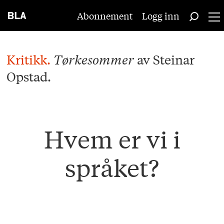
Abonnement
Logg inn
Kritikk.
Tørkesommer
av Steinar
Opstad.
Hvem er vi i
språket?