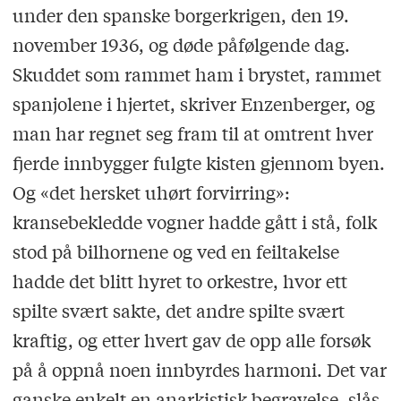
under den span­ske borgerkrigen, den 19.
november 1936, og døde påfølgende dag.
Skuddet som rammet ham i brystet, rammet
spanjolene i hjertet, skriver Enzenberger, og
man har regnet seg fram til at omtrent hver
fjerde innbygger fulgte kisten gjennom byen.
Og «det hersket uhørt forvirring»:
kransebekledde vogner hadde gått i stå, folk
stod på bilhornene og ved en feiltakelse
hadde det blitt hyret to orkestre, hvor ett
spilte svært sakte, det andre spilte svært
kraftig, og etter hvert gav de opp alle forsøk
på å oppnå noen innbyrdes harmoni. Det var
ganske enkelt en anarkistisk begravelse, slås