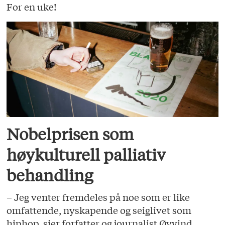
For en uke!
Nobelprisen som
høykulturell palliativ
behandling
– Jeg venter fremdeles på noe som er like
omfattende, nyskapende og seiglivet som
hiphop, sier forfatter og journalist Øyvind