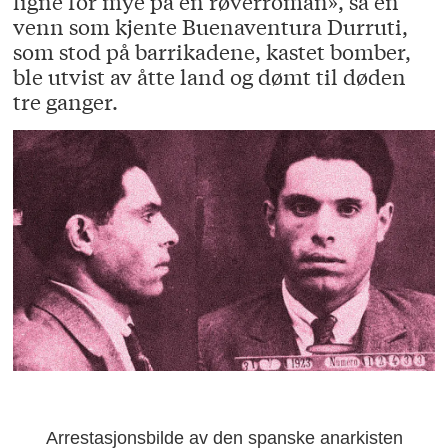
ligne for mye på en røverroman», sa en
venn som kjente Buenaventura Durruti,
som stod på barrikadene, kastet bomber,
ble utvist av åtte land og dømt til døden
tre ganger.
Arrestasjonsbilde av den spanske anarkisten