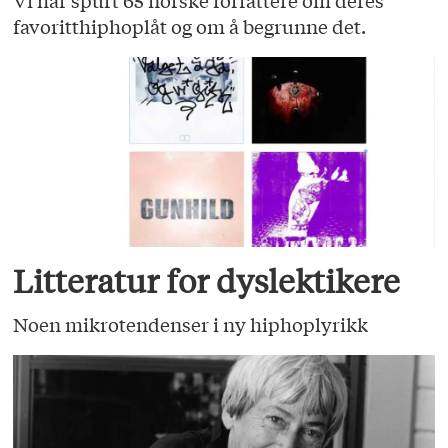
Vi har spurt 65 norske forfattere om deres
favoritthiphoplåt og om å begrunne det.
Litteratur for dyslektikere
Noen mikrotendenser i ny hiphoplyrikk