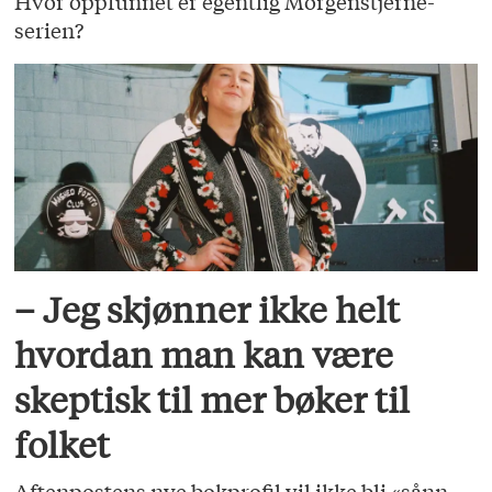
Hvor oppfunnet er egentlig Morgenstjerne-
serien?
– Jeg skjønner ikke helt
hvordan man kan være
skeptisk til mer bøker til
folket
Aftenpostens nye bokprofil vil ikke bli «sånn