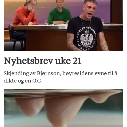
Nyhetsbrev uke 21
Skjending av Bjørnson, høyresidens evne til å
dikte og en O.G.