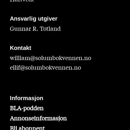
Ansvarlig utgiver
Gunnar R. Totland
Kontakt
william@solumbokvennen.no
eilif@solumbokvennen.no
Informasjon
BLA-podden
Annonseinformasjon
Bli abonnent