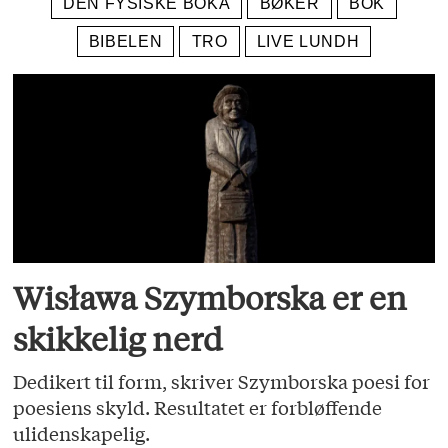
DEN FYSISKE BOKA
BØKER
BOK
BIBELEN
TRO
LIVE LUNDH
Wisława Szymborska er en
skikkelig nerd
Dedikert til form, skriver Szymborska poesi for
poesiens skyld. Resultatet er forbløffende
ulidenskapelig.