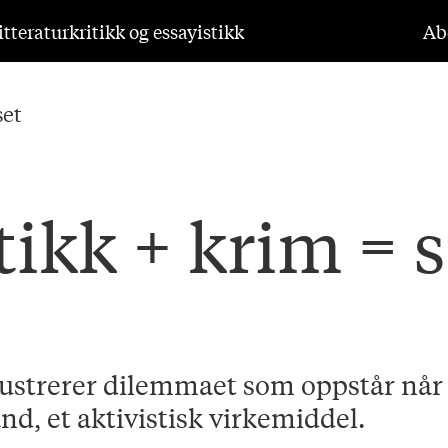
tteraturkritikk og essayistikk
Ab
set
tikk + krim = 
ustrerer dilemmaet som oppstår når k
nd, et aktivistisk virkemiddel.