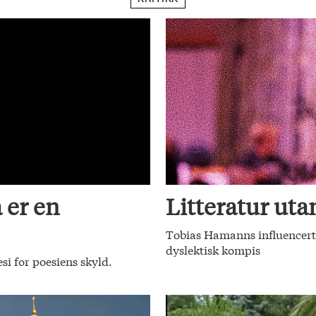
 er en
Litteratur utan
Tobias Hamanns influencerte
dyslektisk kompis
si for poesiens skyld.
.