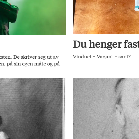
Du henger fas
Vinduet + Vagant = sant?
ksten. De skriver seg ut av
jen, på sin egen måte og på