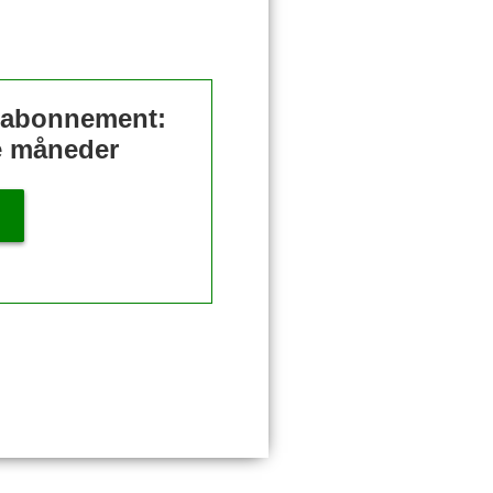
t abonnement:
re måneder