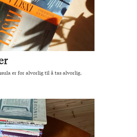
er
a er for alvorlig til å tas alvorlig.