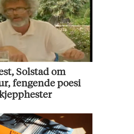
est, Solstad om
ur, fengende poesi
 kjepphester