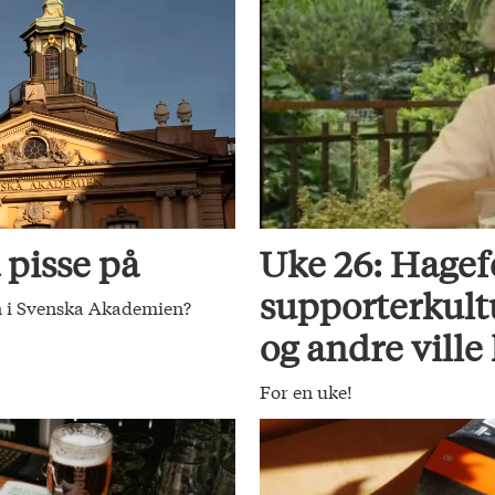
 pisse på
Uke 26: Hagef
supporterkult
nn i Svenska Akademien?
og andre ville
For en uke!