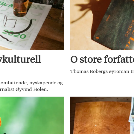
kulturell
O store forfatt
Thomas Bobergs øyroman Insul
ke omfattende, nyskapende og
urnalist Øyvind Holen.