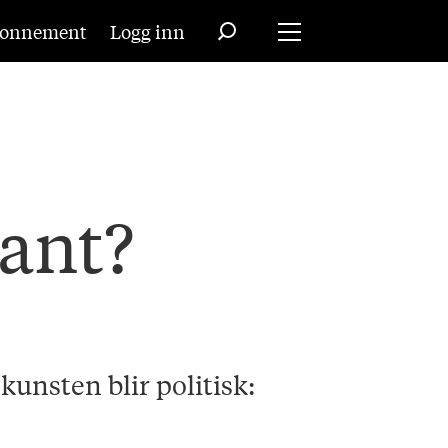
onnement
Logg inn
sant?
unsten blir politisk: