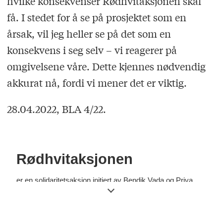
hvilke konsekvenser Rødhvitaksjonen skal
få. I stedet for å se på prosjektet som en
årsak, vil jeg heller se på det som en
konsekvens i seg selv – vi reagerer på
omgivelsene våre. Dette kjennes nødvendig
akkurat nå, fordi vi mener det er viktig.
28.04.2022, BLA 4/22.
Rødhvitaksjonen
er en solidaritetsaksjon initiert av Bendik Vada og Priya
Bains. Til nettsida
www.rodhvit.wordpress.com
skriver
skandinaviske poeter dikt i solidaritet med utsatte