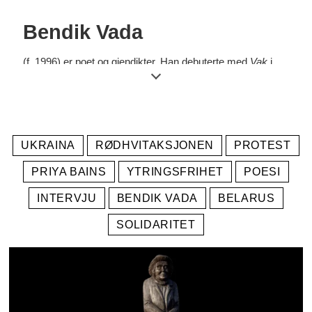
forfattere og skribenter. Aksjonen ble startet som en støtte
Bendik Vada
til belarusiske forfattere under Lukasjenkos diktatur, men
er blitt utvidet til å gjelde alle forfattere fra områder preget
(f. 1996) er poet og gjendikter. Han debuterte med
Vak
i
av manglende ytringsfrihet, vold og vilkårlige fengslinger.
2017. I 2020 kom
Virkelig igjen.
UKRAINA
RØDHVITAKSJONEN
PROTEST
PRIYA BAINS
YTRINGSFRIHET
POESI
INTERVJU
BENDIK VADA
BELARUS
SOLIDARITET