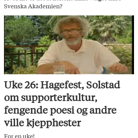
Svenska Akademien?
Uke 26: Hagefest, Solstad
om supporterkultur,
fengende poesi og andre
ville kjepphester
For en uke!