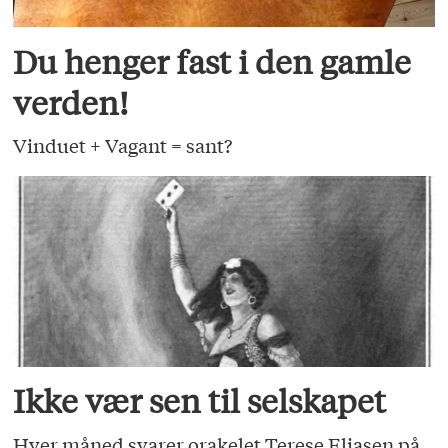
Du henger fast i den gamle
verden!
Vinduet + Vagant = sant?
Ikke vær sen til selskapet
Hver måned svarer orakelet Terese Eliasen på