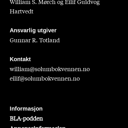
William S. Mørch og Eilif Guldvog
Hartvedt
Ansvarlig utgiver
Gunnar R. Totland
Kontakt
william@solumbokvennen.no
eilif@solumbokvennen.no
Informasjon
BLA-podden