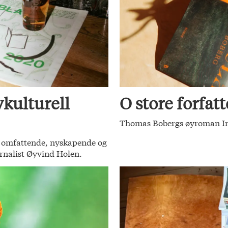
kulturell
O store forfatt
Thomas Bobergs øyroman Insul
ke omfattende, nyskapende og
urnalist Øyvind Holen.