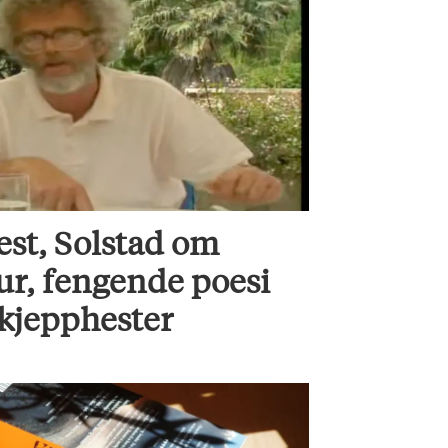
est, Solstad om
ur, fengende poesi
 kjepphester