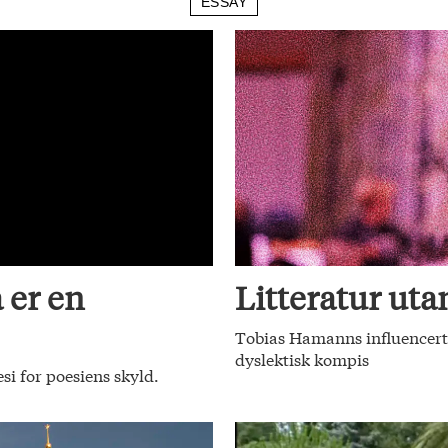
ESSAY
 er en
Litteratur utan
Tobias Hamanns influencerte
dyslektisk kompis
si for poesiens skyld.
.