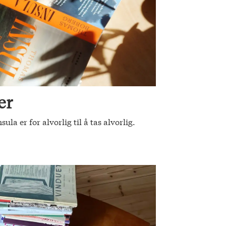
er
a er for alvorlig til å tas alvorlig.