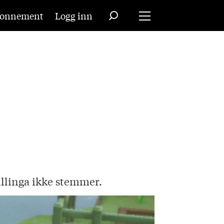
onnement
Logg inn
illinga ikke stemmer.