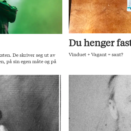
Du henger fas
Vinduet + Vagant = sant?
ksten. De skriver seg ut av
jen, på sin egen måte og på