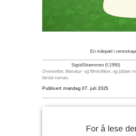
En milepæl i vennskape
Sigrid
Strømmen (f.1990)
Oversetter, litteratur- og filmkritiker, og jobber med sin
første roman.
Publisert
mandag 07. juli 2025
For å lese d