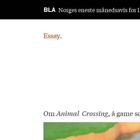
Norges eneste månedsavis for li
Essay.
Om
Animal Crossing
, å game s