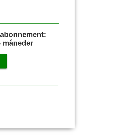
t abonnement:
re måneder