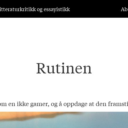
tteraturkritikk og essayistikk
Ab
Rutinen
om en ikke gamer, og å oppdage at den framst