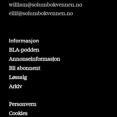
william@solumbokvennen.no
eilif@solumbokvennen.no
Informasjon
BLA-podden
Annonseinformasjon
Bli abonnent
Løssalg
Arkiv
Personvern
Cookies