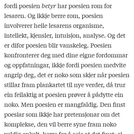
fordi poesien
betyr
har poesien rom for
lesaren. Og ikkje berre rom, poesien
involverer heile lesarens organisme,
intellekt, kjensler, intuisjon, analyse. Og det
er difor poesien blir vanskeleg. Poesien
konfronterer deg med dine eigne fordommar
og oppfatningar, ikkje fordi poesien medvite
angrip deg, det er noko som skjer når poesien
stillar fram plankartet til nye verder, då trur
ein feilaktig at poesien prøver å pådytte ein
noko. Men poesien er mangfaldig. Den finst
poesiar som ikkje har pretensjonar om det
komplekse, den vil berre syne fram noko
veldig enkelt, berre for å seie at det finst: ei