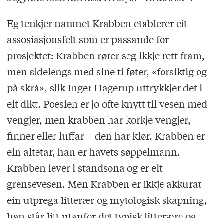
Eg tenkjer namnet Krabben etablerer eit
assosiasjonsfelt som er passande for
prosjektet: Krabben rører seg ikkje rett fram,
men sidelengs med sine ti føter, «forsiktig og
på skrå», slik Inger Hagerup uttrykkjer det i
eit dikt. Poesien er jo ofte knytt til vesen med
vengjer, men krabben har korkje vengjer,
finner eller luffar – den har klør. Krabben er
ein altetar, han er havets søppelmann.
Krabben lever i standsona og er eit
grensevesen. Men Krabben er ikkje akkurat
ein utprega litterær og mytologisk skapning,
han står litt utanfor det typisk litterære og