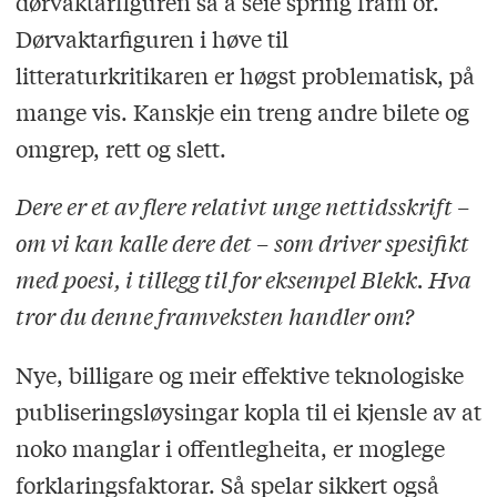
dørvaktarfiguren så å seie spring fram or.
Dørvaktarfiguren i høve til
litteraturkritikaren er høgst problematisk, på
mange vis. Kanskje ein treng andre bilete og
omgrep, rett og slett.
Dere er et av flere relativt unge nettidsskrift –
om vi kan kalle dere det – som driver spesifikt
med poesi, i tillegg til for eksempel Blekk. Hva
tror du denne framveksten handler om?
Nye, billigare og meir effektive teknologiske
publiseringsløysingar kopla til ei kjensle av at
noko manglar i offentlegheita, er moglege
forklaringsfaktorar. Så spelar sikkert også