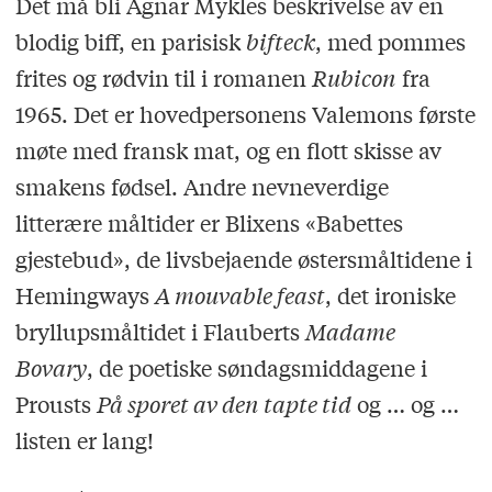
Det må bli Agnar Mykles beskrivelse av en
blodig biff, en parisisk
bifteck
, med pommes
frites og rødvin til i romanen
Rubicon
fra
1965. Det er hovedpersonens Valemons første
møte med fransk mat, og en flott skisse av
smakens fødsel. Andre nevneverdige
litterære måltider er Blixens «Babettes
gjestebud», de livsbejaende østersmåltidene i
Hemingways
A mouvable feast
, det ironiske
bryllupsmåltidet i Flauberts
Madame
Bovary
, de poetiske søndagsmiddagene i
Prousts
På sporet av den tapte tid
og … og …
listen er lang!