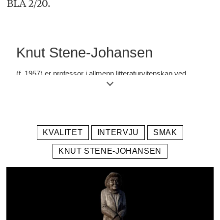
BLA 2/20.
Knut Stene-Johansen
(f. 1957) er professor i allmenn litteraturvitenskap ved
Universitet i Oslo. I en årrekke skrev han ukentlig om mat,
vin, restauranter, gastronomi og litterære måltider i
Morgenbladet. Sammen med forskning i estetiske,
KVALITET
INTERVJU
SMAK
litterære og filosofiske emner danner dette utgangspunkt
KNUT STENE-JOHANSEN
for hans tverrestetiske bok
Smakens politikk
(Spartacus,
2020).