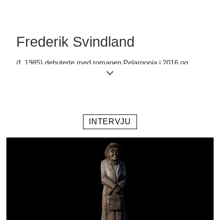
Frederik Svindland
(f. 1985) debuterte med romanen Pelargonia i 2016 og
utga Engelsk tåke i 2018. Sammen med forfatter Maria
Navarro Skaranger er han nå aktuell som redaktør for
antologien Når verden plutselig forklarer seg for meg, og
INTERVJU
andre leseropplevelser, som utkommer på Cappelen
Damm i oktober.