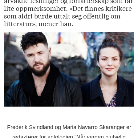
årvåkne lesninger og forfatterskap som får
lite oppmerksomhet. «Det finnes kritikere
som aldri burde uttalt seg offentlig om
litteratur», mener han.
Frederik Svindland og Maria Navarro Skaranger er
redaktører for antologien "Når verden plutselig