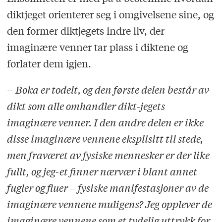
diktjeget orienterer seg i omgivelsene sine, og
den former diktjegets indre liv, der
imaginære venner tar plass i diktene og
forlater dem igjen.
–
Boka er todelt, og den første delen består av
dikt som alle omhandler dikt-jegets
imaginære venner. I den andre delen er ikke
disse imaginære vennene eksplisitt til stede,
men fraværet av fysiske mennesker er der like
fullt, og jeg-et finner nærvær i blant annet
fugler og fluer
–
fysiske manifestasjoner av de
imaginære vennene muligens? Jeg opplever de
imaginære vennene som et tydelig uttrykk for