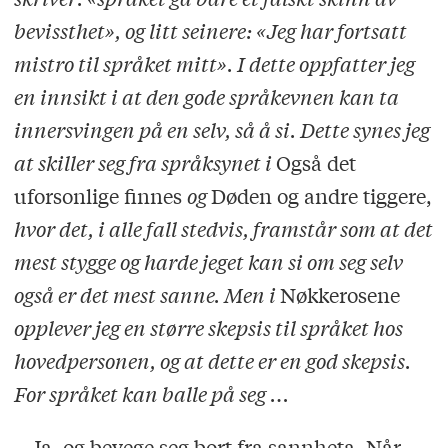
bevissthet», og litt seinere: «Jeg har fortsatt
mistro til språket mitt». I dette oppfatter jeg
en innsikt i at den gode språkevnen kan ta
innersvingen på en selv, så å si. Dette synes jeg
at skiller seg fra språksynet i
Også det
uforsonlige finnes
og
Døden og andre tiggere,
hvor det, i alle fall stedvis, framstår som at det
mest stygge og harde jeget kan si om seg selv
også er det mest sanne. Men i
Nøkkerosene
opplever jeg en større skepsis til språket hos
hovedpersonen, og at dette er en god skepsis.
For språket kan balle på seg …
– Ja, og bevege seg bort fra sannheta. Når