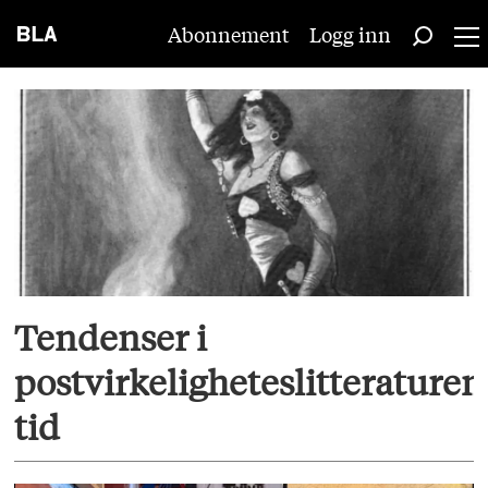
Abonnement
Logg inn
Tag:
bla
1-
26
Tendenser i
postvirkeligheteslitteraturen
tid