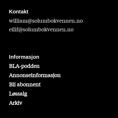
Kontakt
william@solumbokvennen.no
eilif@solumbokvennen.no
Informasjon
BLA-podden
Annonseinformasjon
Bli abonnent
Løssalg
Arkiv