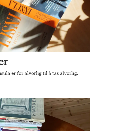
er
a er for alvorlig til å tas alvorlig.