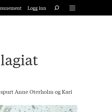
onnement
Logg inn
lagiat
r spurt Anne Oterholm og Kari