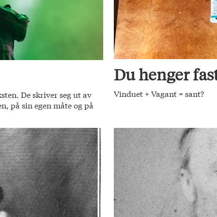
Du henger fas
Vinduet + Vagant = sant?
ksten. De skriver seg ut av
jen, på sin egen måte og på