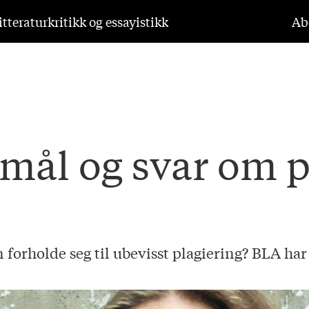
tteraturkritikk og essayistikk
Ab
mål og svar om p
 forholde seg til ubevisst plagiering? BLA ha