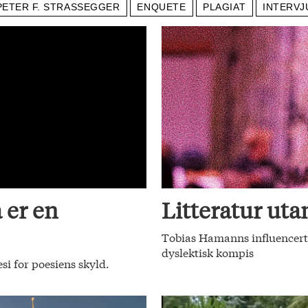
PETER F. STRASSEGGER
ENQUETE
PLAGIAT
INTERVJ
 er en
Litteratur utan
Tobias Hamanns influencerte
dyslektisk kompis
si for poesiens skyld.
.