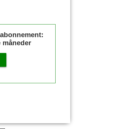
t abonnement:
re måneder