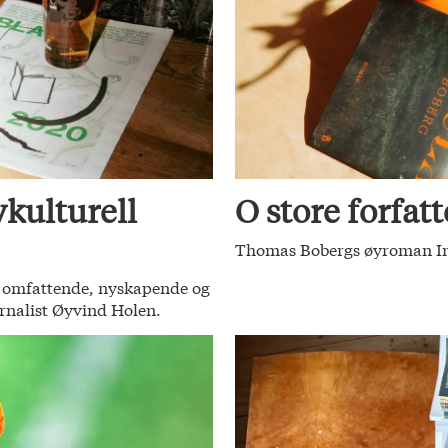
kulturell
O store forfatt
Thomas Bobergs øyroman Insul
ke omfattende, nyskapende og
urnalist Øyvind Holen.