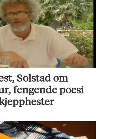
est, Solstad om
ur, fengende poesi
 kjepphester