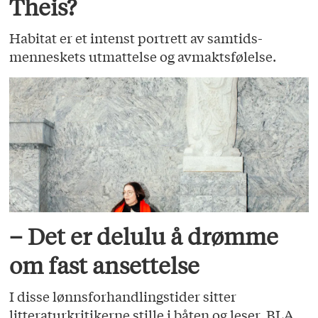
Theis?
Habitat er et intenst portrett av samtids­
menneskets utmattelse og avmaktsfølelse.
– Det er delulu å drømme
om fast ansettelse
I disse lønnsforhandlingstider sitter
litteraturkritikerne stille i båten og leser. BLA