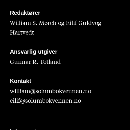
Redaktører
William S. Mørch og Eilif Guldvog
Hartvedt
Ansvarlig utgiver
Gunnar R. Totland
Kontakt
william@solumbokvennen.no
eilif@solumbokvennen.no