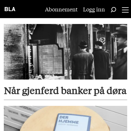
Abonnement
Logg inn
Tag:
tyskland
Når gjenferd banker på døra