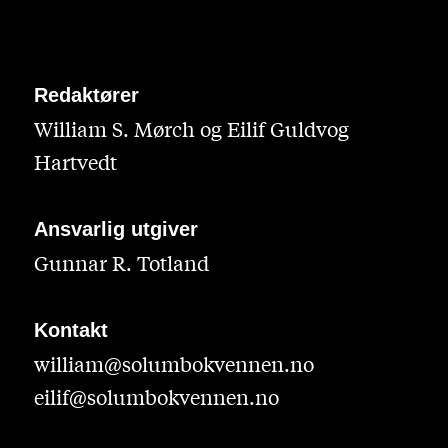
Redaktører
William S. Mørch og Eilif Guldvog
Hartvedt
Ansvarlig utgiver
Gunnar R. Totland
Kontakt
william@solumbokvennen.no
eilif@solumbokvennen.no