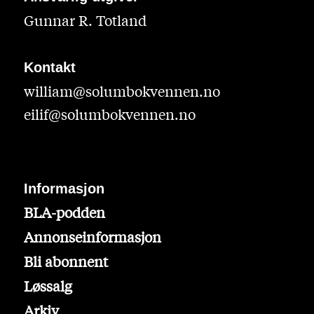
Gunnar R. Totland
Kontakt
william@solumbokvennen.no
eilif@solumbokvennen.no
Informasjon
BLA-podden
Annonseinformasjon
Bli abonnent
Løssalg
Arkiv