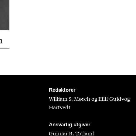
n
Redaktører
William S. Mørch og Eilif Guldvog
Hartvedt
Ansvarlig utgiver
Gunnar R. Totland