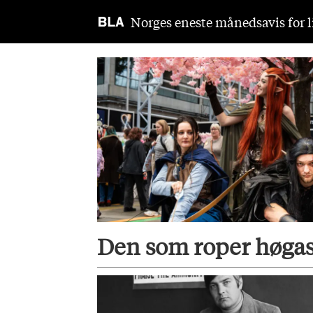
Norges eneste månedsavis for li
Tag:
skandinavia
Den som roper høgas