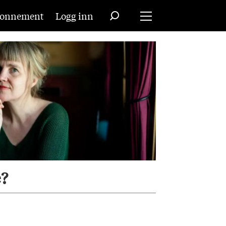
onnement
Logg inn
e?