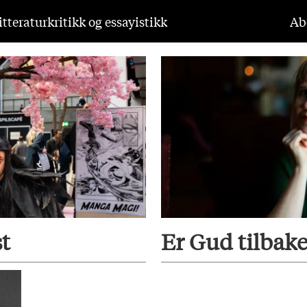
tteraturkritikk og essayistikk
Ab
t
Er Gud tilbak