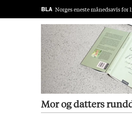
Norges eneste månedsavis for li
Tag:
mor
Mor og datters rund