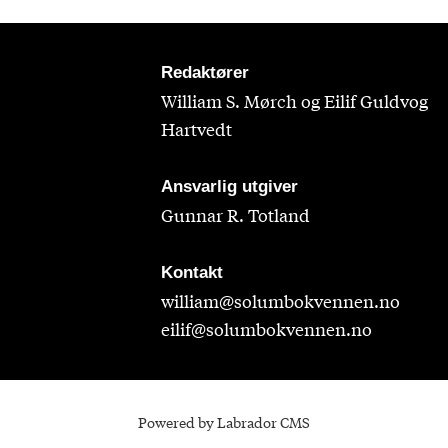
Redaktører
William S. Mørch og Eilif Guldvog
Hartvedt
Ansvarlig utgiver
Gunnar R. Totland
Kontakt
william@solumbokvennen.no
eilif@solumbokvennen.no
Powered by Labrador CMS