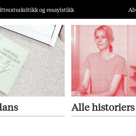
tteraturkritikk og essayistikk
Ab
dans
Alle historier