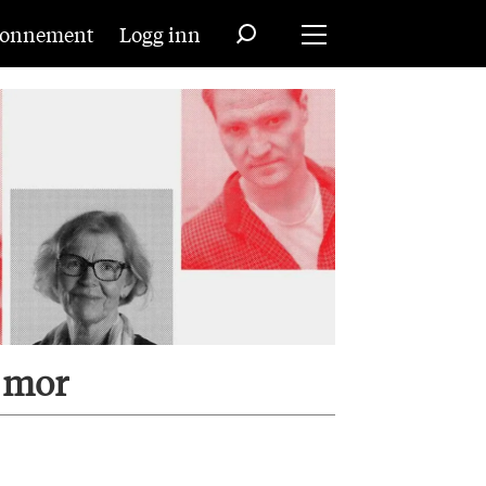
onnement
Logg inn
s mor