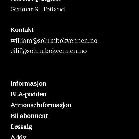
Gunnar R. Totland
Kontakt
william@solumbokvennen.no
eilif@solumbokvennen.no
Informasjon
BLA-podden
Annonseinformasjon
Bli abonnent
Løssalg
Arkiv