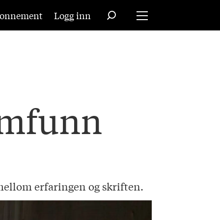
onnement
Logg inn
samfunn
mellom erfaringen og skriften.