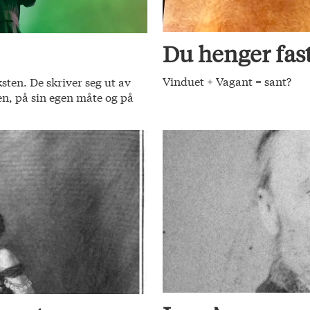
Du henger fas
Vinduet + Vagant = sant?
ksten. De skriver seg ut av
jen, på sin egen måte og på