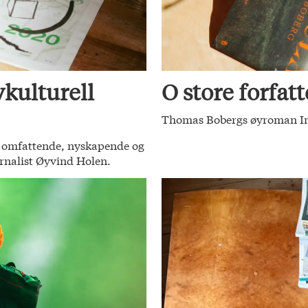
kulturell
O store forfatt
Thomas Bobergs øyroman Insul
ke omfattende, nyskapende og
urnalist Øyvind Holen.