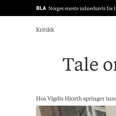
Norges eneste månedsavis for li
Kritikk
Tale o
Hos Vigdis Hjorth springer inn