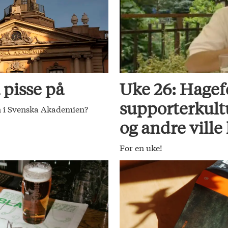
 pisse på
Uke 26: Hagef
supporterkult
nn i Svenska Akademien?
og andre ville
For en uke!