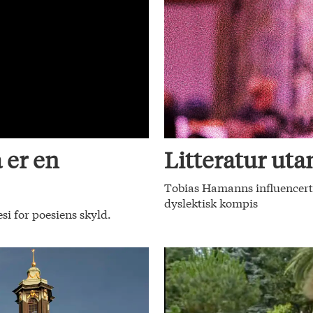
 er en
Litteratur utan
Tobias Hamanns influencerte
dyslektisk kompis
si for poesiens skyld.
.