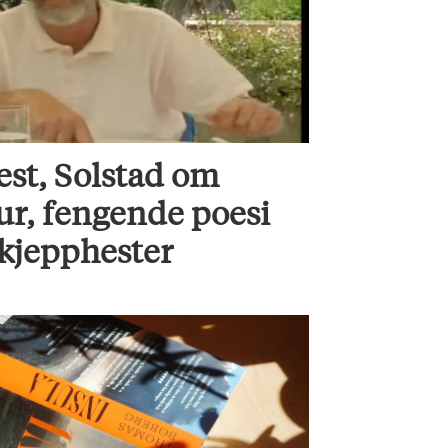
est, Solstad om
ur, fengende poesi
 kjepphester