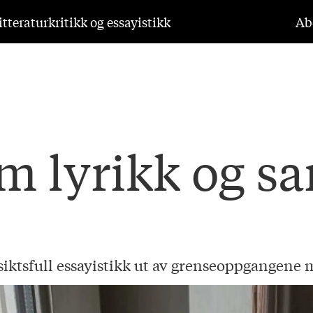
tteraturkritikk og essayistikk
Ab
m lyrikk og 
siktsfull essayistikk ut av grenseoppgangene 