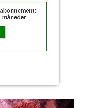
t abonnement:
re måneder