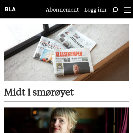
Abonnement
Logg inn
Tag:
tom
egil
hverven
Midt i smørøyet