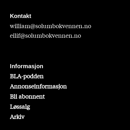
Kontakt
william@solumbokvennen.no
eilif@solumbokvennen.no
Informasjon
BLA-podden
Annonseinformasjon
Bli abonnent
Løssalg
Arkiv