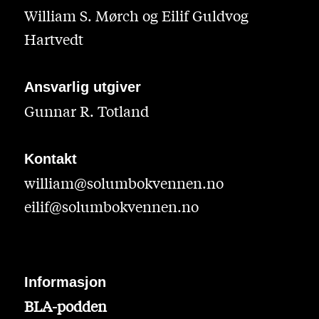
William S. Mørch og Eilif Guldvog
Hartvedt
Ansvarlig utgiver
Gunnar R. Totland
Kontakt
william@solumbokvennen.no
eilif@solumbokvennen.no
Informasjon
BLA-podden