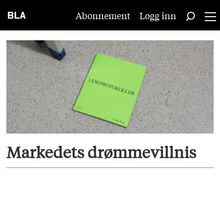
Abonnement
Logg inn
Tag:
gunnar
berge
Markedets drømmevillnis