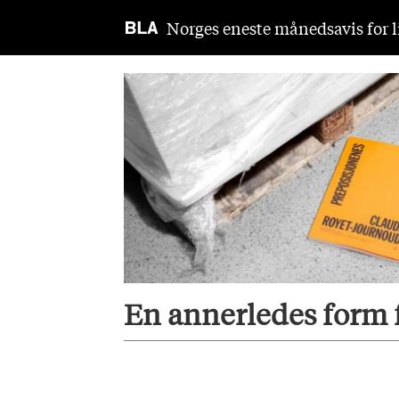
Norges eneste månedsavis for li
Tag:
claude
royet-
journoud
En annerledes form 