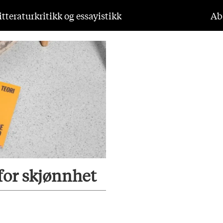
tteraturkritikk og essayistikk
Ab
for skjønnhet