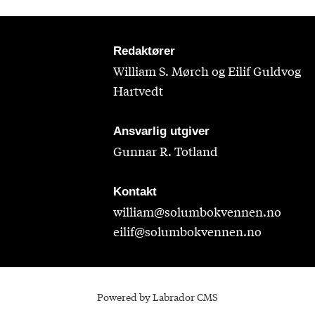
Redaktører
William S. Mørch og Eilif Guldvog
Hartvedt
Ansvarlig utgiver
Gunnar R. Totland
Kontakt
william@solumbokvennen.no
eilif@solumbokvennen.no
Powered by Labrador CMS