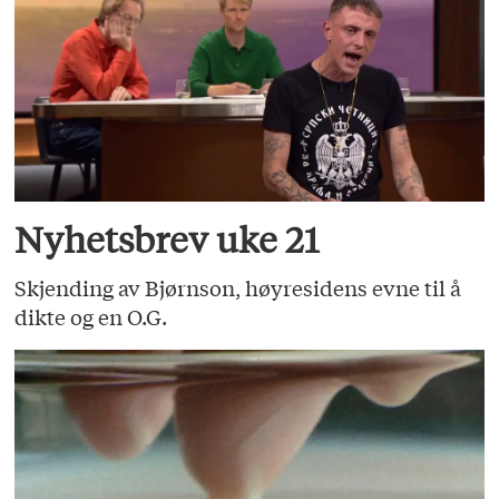
Nyhetsbrev uke 21
Skjending av Bjørnson, høyresidens evne til å
dikte og en O.G.