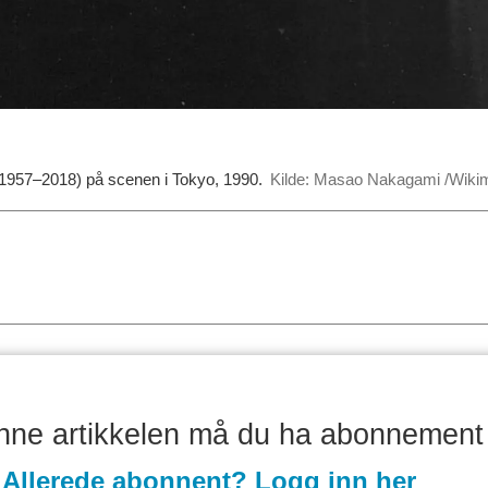
1957–2018) på scenen i Tokyo, 1990.
Kilde: Masao Nakagami /Wik
enne artikkelen må du ha abonnement
Allerede abonnent? Logg inn her