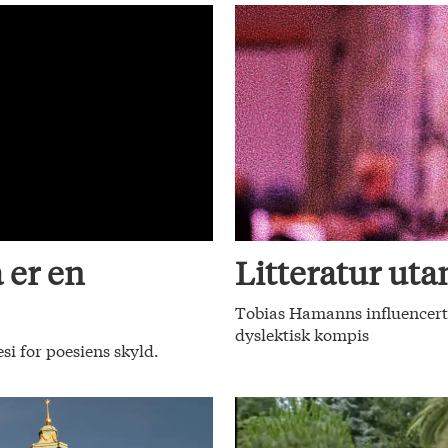
 er en
Litteratur utan
Tobias Hamanns influencerte
dyslektisk kompis
si for poesiens skyld.
.