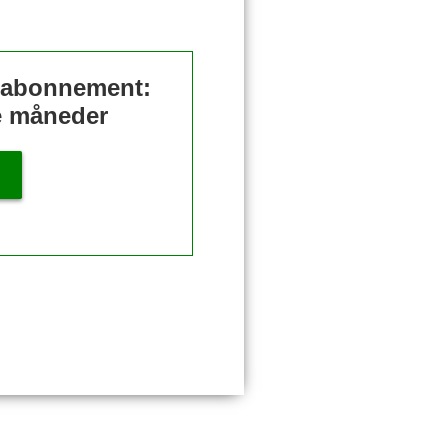
t abonnement:
re måneder