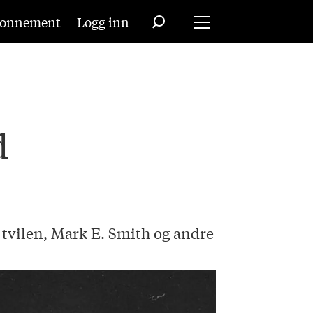
onnement
Logg inn
d
tvilen, Mark E. Smith og andre