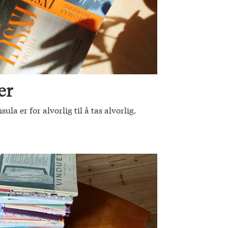
er
a er for alvorlig til å tas alvorlig.