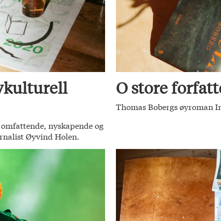
kulturell
O store forfatt
Thomas Bobergs øyroman Insul
ke omfattende, nyskapende og
urnalist Øyvind Holen.