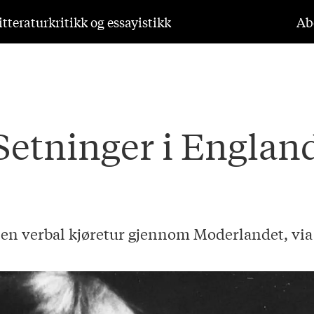
tteraturkritikk og essayistikk
Ab
Setninger i Englan
en verbal kjøretur gjennom Moderlandet, via 