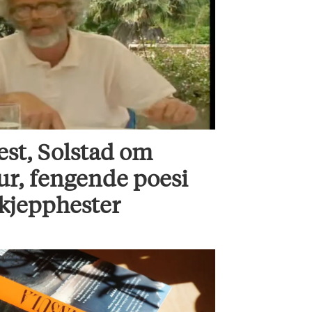
est, Solstad om
ur, fengende poesi
 kjepphester