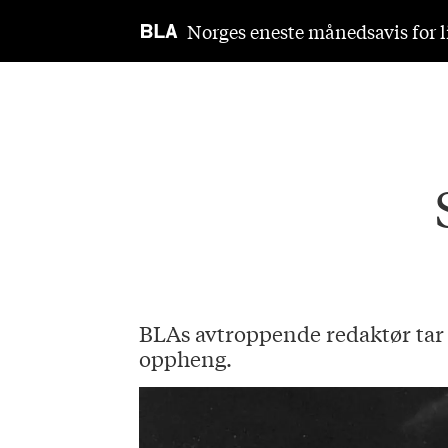
Norges eneste månedsavis for li
BLAs avtroppende redaktør tar 
oppheng.