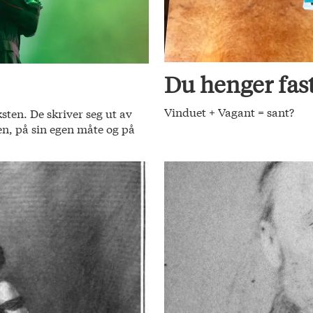
Du henger fas
Vinduet + Vagant = sant?
ksten. De skriver seg ut av
jen, på sin egen måte og på