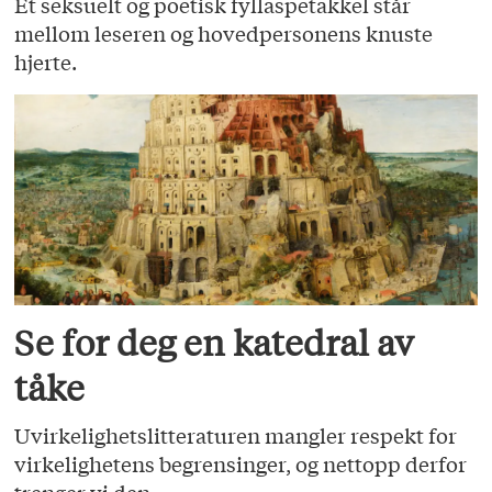
Et seksuelt og poetisk fyllaspetakkel står
mellom leseren og hovedpersonens knuste
hjerte.
Se for deg en katedral av
tåke
Uvirkelighetslitteraturen mangler respekt for
virkelighetens begrensinger, og nettopp derfor
trenger vi den.