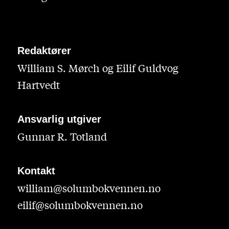
Redaktører
William S. Mørch og Eilif Guldvog
Hartvedt
Ansvarlig utgiver
Gunnar R. Totland
Kontakt
william@solumbokvennen.no
eilif@solumbokvennen.no