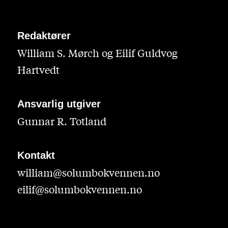
Redaktører
William S. Mørch og Eilif Guldvog
Hartvedt
Ansvarlig utgiver
Gunnar R. Totland
Kontakt
william@solumbokvennen.no
eilif@solumbokvennen.no