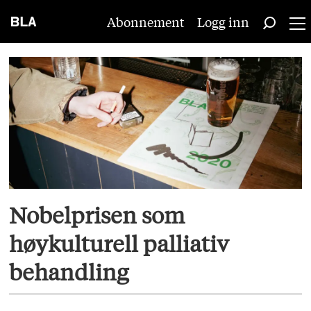
Abonnement
Logg inn
Tag:
øyvind
holen
Nobelprisen som
høykulturell palliativ
behandling