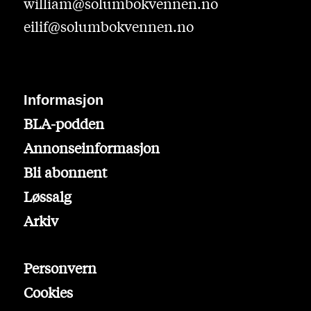
william@solumbokvennen.no
eilif@solumbokvennen.no
Informasjon
BLA-podden
Annonseinformasjon
Bli abonnent
Løssalg
Arkiv
Personvern
Cookies