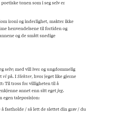
 poetiske tonen som i seg selv er
lom ironi og inderlighet, makter ikke
ime henvendelsene til fortiden og
åfunnene og de smått snedige
seg selv; med vill iver og ungdommelig
et
vi
på. I
Slekter
, hvor jeget like gjerne
il tross for villigheten til å
jenkjenne annet enn sitt eget
jeg
.
in egen taleposisjon:
fastholde / så lett de slettet din grav / du