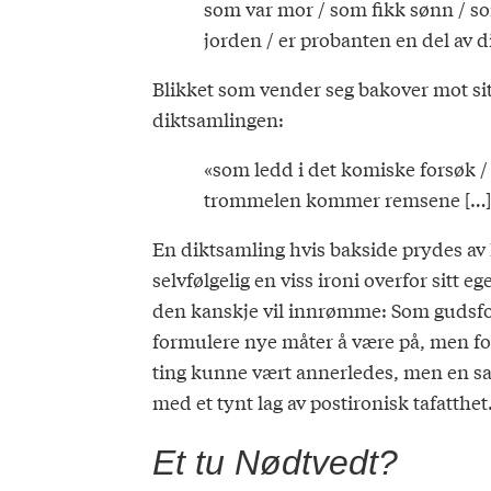
som var mor / som fikk sønn / som
jorden / er probanten en del av d
Blikket som vender seg bakover mot sitt
diktsamlingen:
«som ledd i det komiske forsøk / 
trommelen kommer remsene […] / 
En diktsamling hvis bakside prydes av N
selvfølgelig en viss ironi overfor sitt 
den kanskje vil innrømme: Som gudsforlat
formulere nye måter å være på, men for
ting kunne vært annerledes, men en sa
med et tynt lag av postironisk tafatthet
Et tu Nødtvedt?