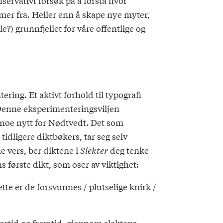
nservativt forsøk på å forstå hvor
mmer fra. Heller enn å skape nye myter,
e?) grunnfjellet for våre offentlige og
ring. Et aktivt forhold til typografi
». Denne eksperimenteringsviljen
 noe nytt for Nødtvedt. Det som
dligere diktbøkers, tar seg selv
e vers, ber diktene i
Slekter
deg tenke
s første dikt, som oser av viktighet:
ette er de forsvunnes / plutselige knirk /
ortid og fremtid, gjennom slektens