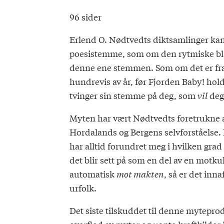
96 sider
Erlend O. Nødtvedts diktsamlinger kan 
poesistemme, som om den rytmiske bla
denne ene stemmen. Som om det er fra d
hundrevis av år, før Fjorden Baby! hol
tvinger sin stemme på deg, som
vil
deg 
Myten har vært Nødtvedts foretrukne 
Hordalands og Bergens selvforståelse. 
har alltid forundret meg i hvilken gra
det blir sett på som en del av en motku
automatisk
mot makten
, så er det in
urfolk.
Det siste tilskuddet til denne mytepr