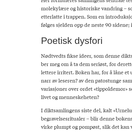
molekylære og historiske vandring – s
etterlatte i trappen. Som en introduksj
følges sjelden opp de neste 90 sidene; i
Poetisk dysfori
Nødtvedts fikse ideer, som denne dikts
ber meg om å ta dem seriøst, for derette
lettere irritert. Boken har, for å låne
narr av leseren? av den patostunge samt
variasjoner over ordet «tippoldemor» 
livet og menneskeheten?
I diktsamlingens siste del, kalt «Urn
begravelsesritualer – blir denne bokens
virke plumpt og pompøst, slik det kan v