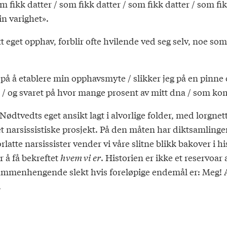
 fikk datter / som fikk datter / som fikk datter / som fik
in varighet».
 eget opphav, forblir ofte hvilende ved seg selv, noe som
på å etablere min opphavsmyte / slikker jeg på en pinne og
og svaret på hvor mange prosent av mitt dna / som kom
ødtvedts eget ansikt lagt i alvorlige folder, med lorgnet
eget narsissistiske prosjekt. På den måten har diktsamlinge
te narsissister vender vi våre slitne blikk bakover i hist
 å få bekreftet
hvem vi er
. Historien er ikke et reservoa
mmenhengende slekt hvis foreløpige endemål er: Meg! Al
.