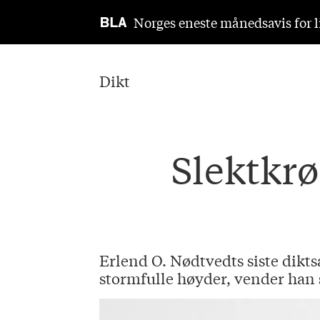
Norges eneste månedsavis for li
Dikt
Slektkrø
Erlend O. Nødtvedts siste dikts
stormfulle høyder, vender han s