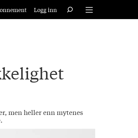
onnement
Logg inn
kkelighet
nger, men heller enn mytenes
.