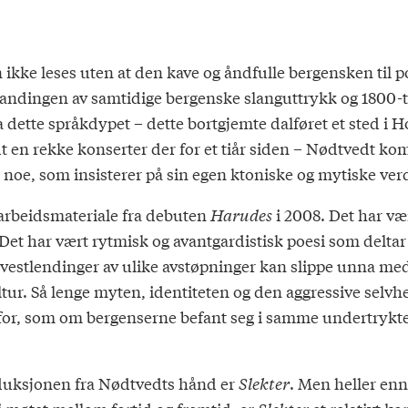
ikke leses uten at den kave og åndfulle bergensken til p
ndingen av samtidige bergenske slanguttrykk og 1800-t
ette språkdypet – dette bortgjemte dalføret et sted i H
dt en rekke konserter der for et tiår siden – Nødtvedt ko
noe, som insisterer på sin egen ktoniske og mytiske verd
arbeidsmateriale fra debuten
Harudes
i 2008. Det har væ
Det har vært rytmisk og avantgardistisk poesi som delta
d vestlendinger av ulike avstøpninger kan slippe unna me
ltur. Så lenge myten, identiteten og den aggressive selv
nafor, som om bergenserne befant seg i samme undertrykt
oduksjonen fra Nødtvedts hånd er
Slekter
. Men heller en