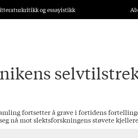
tteraturkritikk og essayistikk
Ab
nikens selvtilstre
amling fortsetter å grave i fortidens fortelli
eg nå mot slektsforskningens støvete kjellere