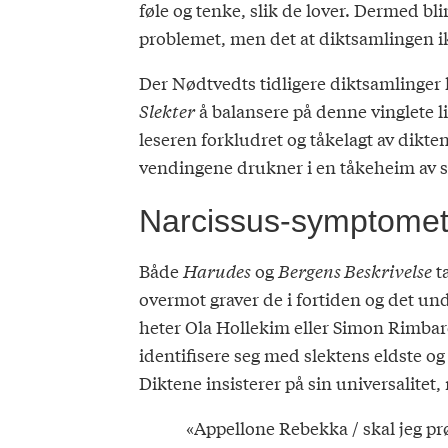
føle og tenke, slik de lover. Dermed bl
problemet, men det at diktsamlingen i
Der Nødtvedts tidligere diktsamlinger 
Slekter
å balansere på denne vinglete l
leseren forkludret og tåkelagt av dikt
vendingene drukner i en tåkeheim av s
Narcissus-symptome
Både
Harudes
og
Bergens Beskrivelse
t
overmot graver de i fortiden og det und
heter Ola Hollekim eller Simon Rimbarei
identifisere seg med slektens eldste og
Diktene insisterer på sin universalitet,
«Appellone Rebekka / skal jeg prø