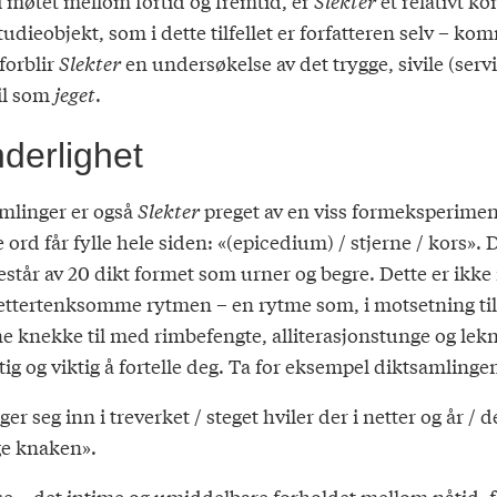
i møtet mellom fortid og fremtid, er
Slekter
et relativt ko
udieobjekt, som i dette tilfellet er forfatteren selv – ko
forblir
Slekter
en undersøkelse av det trygge, sivile (servil
til som
jeget
.
derlighet
amlinger er også
Slekter
preget av en viss formeksperimente
tre ord får fylle hele siden: «(epicedium) / stjerne / kors
står av 20 dikt formet som urner og begre. Dette er ikke
ttertenksomme rytmen – en rytme som, i motsetning til ti
e knekke til med rimbefengte, alliterasjonstunge og lekn
ig og viktig å fortelle deg. Ta for eksempel diktsamlingen
r seg inn i treverket / steget hviler der i netter og år / d
ige knaken».
e – det intime og umiddelbare forholdet mellom nåtid, f