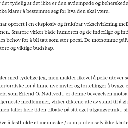
ir det tydelig at det ikke er den avdempede og beherskede
kke klarer å bestemme seg for hva den skal være.
har operert i en eksplosiv og fruktbar vekselvirkning mel
inen. Snarere virker både humoren og de inderlige og int
enes behov for å bli tatt som stor poesi. De morsomme p
tore og viktige budskap.
t
aler med tydelige jeg, men makter likevel å peke utover 
erjordiske for å finne nye myter og fortellinger å bygge 
d som Erlend O. Nødtvedt, er denne bevegelsen motsatt: T
 fjerneste medlemmer, virker diktene ute av stand til å g
 men faller hele tiden tilbake på sitt eget utgangspunkt, s
ve å fastholde et menneske / som jorden selv ikke klarte å 