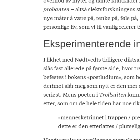
overflod av myter og uante kraftkilder 
probanten
– altså slektsforskningens st
nye måter å være på, tenke på, føle på, 
personlige liv, som vi til vanlig referer 
Eksperimenterende in
I likhet med Nødtvedts tidligere dikts
slås fast allerede på første side, hvor 
befestes i bokens «postludium», som be
derimot slår meg som nytt er den mer e
seriøst. Mens poeten i
Trollsuiten
kunn
etter, som om de hele tiden har noe rikt
«mennesketrinnet i trappen / prege
dette er den etterlattes / plutsel
Her formuleres samlingens sentrale tes