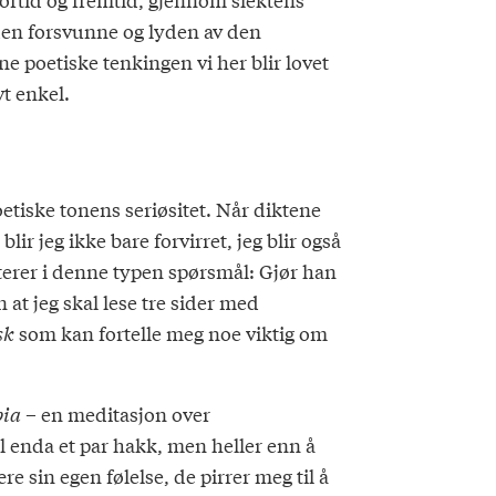
den forsvunne og lyden av den
ne poetiske tenkingen vi her blir lovet
vt enkel.
etiske tonens seriøsitet. Når diktene
r jeg ikke bare forvirret, jeg blir også
ulterer i denne typen spørsmål: Gjør han
at jeg skal lese tre sider med
sk
som kan fortelle meg noe viktig om
pia
– en meditasjon over
il enda et par hakk, men heller enn å
 sin egen følelse, de pirrer meg til å