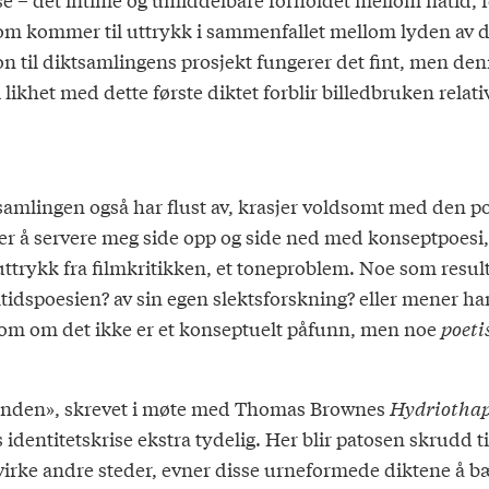
om kommer til uttrykk i sammenfallet mellom lyden av 
on til diktsamlingens prosjekt fungerer det fint, men den
 likhet med dette første diktet forblir billedbruken relati
amlingen også har flust av, krasjer voldsomt med den po
r å servere meg side opp og side ned med konseptpoesi, bli
 et uttrykk fra filmkritikken, et toneproblem. Noe som res
idspoesien? av sin egen slektsforskning? eller mener han 
som om det ikke er et konseptuelt påfunn, men noe
poeti
elunden», skrevet i møte med Thomas Brownes
Hydriotha
 identitetskrise ekstra tydelig. Her blir patosen skrudd t
irke andre steder, evner disse urneformede diktene å bære