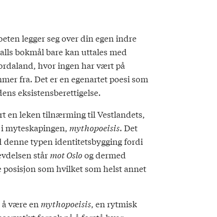
oeten legger seg over din egen indre
alls bokmål bare kan uttales med
ordaland, hvor ingen har vært på
mmer fra. Det er en egenartet poesi som
ens eksistensberettigelse.
rt en leken tilnærming til Vestlandets,
r i myteskapingen,
mythopoeisis
. Det
d denne typen identitetsbygging fordi
hevdelsen står
mot Oslo
og dermed
e posisjon som hvilket som helst annet
n å være en
mythopoeisis
, en rytmisk