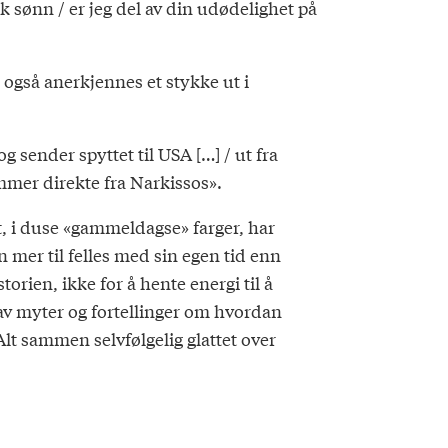
k sønn / er jeg del av din udødelighet på
 også anerkjennes et stykke ut i
 sender spyttet til USA […] / ut fra
mer direkte fra Narkissos».
t, i duse «gammeldagse» farger, har
n mer til felles med sin egen tid enn
orien, ikke for å hente energi til å
r av myter og fortellinger om hvordan
t sammen selvfølgelig glattet over